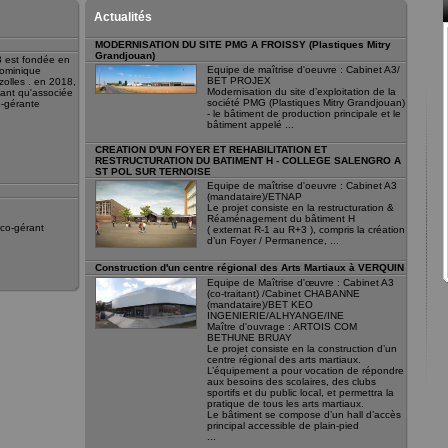
Actualités
MODERNISATION DU SITE PMG A FROISSY (Plastiques Mitry
Grandjouan)
3 est fondée en
Equipe de maîtrise d'oeuvre : Cabinet A3/
Dominique
BET PROJEX
zolles . en 2018,
Modernisation du site d’exploitation de la
tant qu'associée
société PMG (Plastiques Mitry Grandjouan)
o-gérante
- le bâtiment de production principale et le
bâtiment appelé ...
CREATION D'UN FOYER ET REHABILITATION ET
RESTRUCTURATION DU BATIMENT H - COLLEGE SALENGRO A
ST POL SUR TERNOISE
Equipe de maîtrise d'oeuvre : Cabinet A3
(mandataire)/ETNAP
Le projet consiste en la restructuration &
Réaménagement du bâtiment H
co-gérant
( externat R-1 au R+3 ), compris la création
d’un Foyer / Permanence, ...
Construction d'un centre régional des Arts Martiaux à VERQUIN
Equipe de Maîtrise d'œuvre : Cabinet A3
(co-traitant) /Cabinet CHABANNE
(mandataire)/BET KEO
INGENIERIE/ALHYANGE/INE
Maître d'ouvrage : ARTOIS COM
BETHUNE BRUAY
Le projet consiste en la construction d’un
centre régional des arts martiaux.
L’équipement a pour vocation de répondre
aux besoins des scolaires, des clubs
sportifs et du public local, et permettra la
pratique de tous les arts martiaux.
Le bâtiment se compose d’un hall d’accès
principal accessible de plain-pied
...