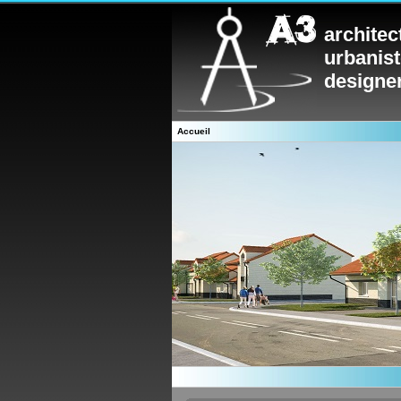
architec
urbanis
designe
Accueil