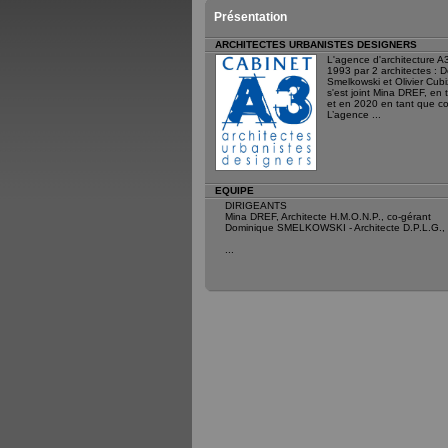
Présentation
ARCHITECTES URBANISTES DESIGNERS
L'agence d'architecture A
1993 par 2 architectes : 
Smelkowski et Olivier Cubi
s'est joint Mina DREF, en 
et en 2020 en tant que c
L’agence ...
EQUIPE
DIRIGEANTS
Mina DREF, Architecte H.M.O.N.P., co-gérant
Dominique SMELKOWSKI - Architecte D.P.L.G., 
...