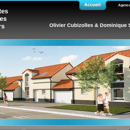
Agenc
tes
tes
Olivier Cubizolles & Dominique
rs