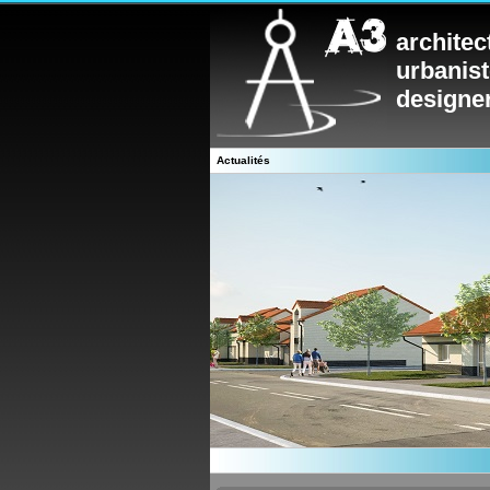
architec
urbanis
designe
Actualités