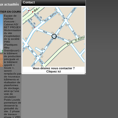
Contact
ux actualités
NTIER EN COURS
Equipe de
maîtrise
d'oeuvre :
Cabinet A3/
BET PROJEX
Modernisation
du site
d’exploitation
de la société
PMG
(Plastiques
Mitry
Grandjouan) -
le bâtiment
de production
principale et
le bâtiment
appelé «
Soute »,
Vous désirez nous contacter ?
seront
Cliquez ici
remplacés par
de nouveaux
bâtiments et
réalisation de
plateformes
de stockage,
ainsi qu'’une
voie de
circulation
Poids Lourds
permettant de
desservir la
globalité du
site. 2 phase
de travaux :
phase 1 VRD