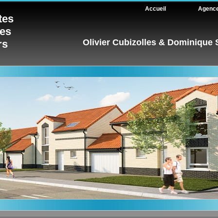
Accueil
Agenc
tes
tes
Olivier Cubizolles & Dominique
rs